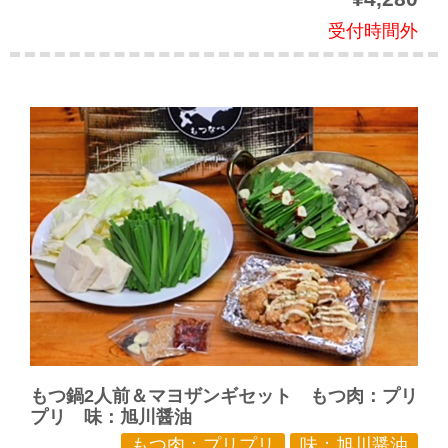
受付時間外
もつ鍋2人前＆マヨザンギセット もつ肉：プリ
プリ 味：旭川醤油
もつ肉：プリプリ
味：旭川醤油