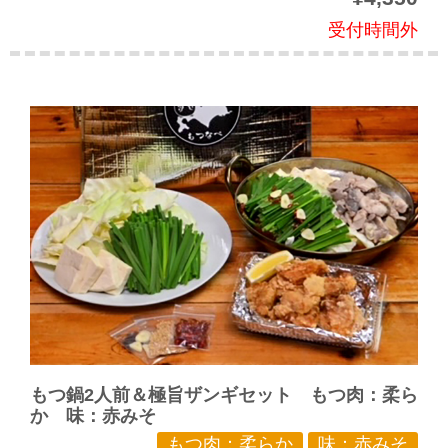
受付時間外
もつ鍋2人前＆極旨ザンギセット もつ肉：柔ら
か 味：赤みそ
もつ肉：柔らか
味：赤みそ