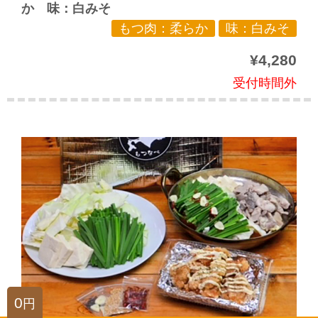
か 味：白みそ
もつ肉：柔らか
味：白みそ
¥4,280
受付時間外
0
円