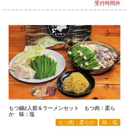
受付時間外
もつ鍋2人前＆ラーメンセット もつ肉：柔ら
か 味：塩
もつ肉：柔らか
味：塩