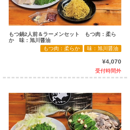
もつ鍋2人前＆ラーメンセット もつ肉：柔ら
か 味：旭川醤油
もつ肉：柔らか
味：旭川醤油
¥4,070
受付時間外