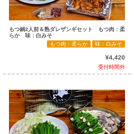
もつ鍋2人前＆熟ダレザンギセット もつ肉：柔
らか 味：白みそ
もつ肉：柔らか
味：白みそ
¥4,420
受付時間外