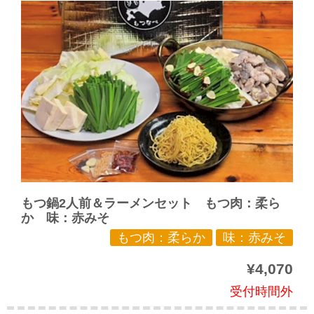
もつ鍋2人前＆ラーメンセット もつ肉：柔ら
か 味：赤みそ
もつ肉：柔らか
味：赤みそ
¥4,070
受付時間外