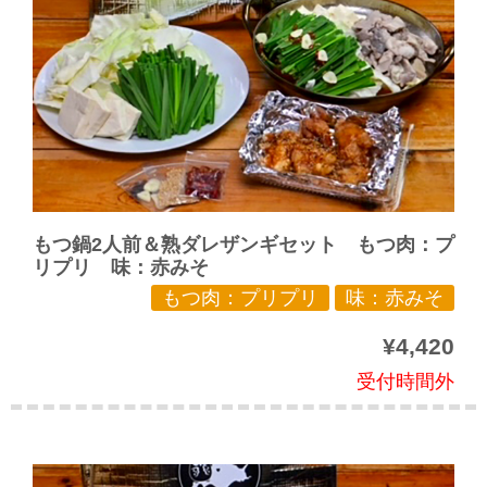
もつ鍋2人前＆熟ダレザンギセット もつ肉：プ
リプリ 味：赤みそ
もつ肉：プリプリ
味：赤みそ
¥4,420
受付時間外