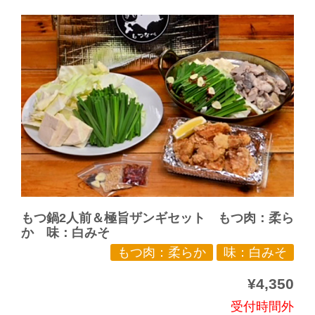
もつ鍋2人前＆極旨ザンギセット もつ肉：柔ら
か 味：白みそ
もつ肉：柔らか
味：白みそ
¥4,350
受付時間外