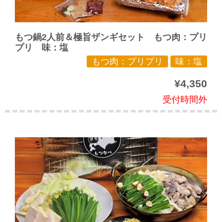
もつ鍋2人前＆極旨ザンギセット もつ肉：プリ
プリ 味：塩
もつ肉：プリプリ
味：塩
¥4,350
受付時間外