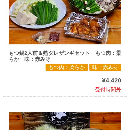
もつ鍋2人前＆熟ダレザンギセット もつ肉：柔
らか 味：赤みそ
もつ肉：柔らか
味：赤みそ
¥4,420
受付時間外