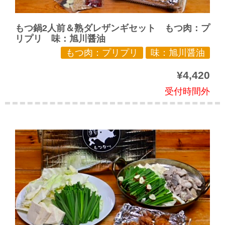
もつ鍋2人前＆熟ダレザンギセット もつ肉：プ
リプリ 味：旭川醤油
もつ肉：プリプリ
味：旭川醤油
¥4,420
受付時間外