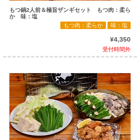
もつ鍋2人前＆極旨ザンギセット もつ肉：柔ら
か 味：塩
もつ肉：柔らか
味：塩
¥4,350
受付時間外