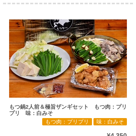
もつ鍋2人前＆極旨ザンギセット もつ肉：プリ
プリ 味：白みそ
もつ肉：プリプリ
味：白みそ
¥4,350