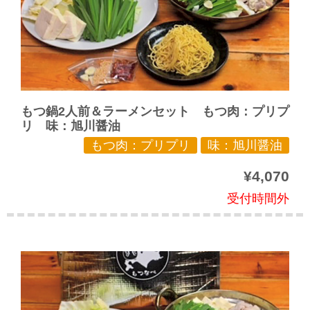
もつ鍋2人前＆ラーメンセット もつ肉：プリプ
リ 味：旭川醤油
もつ肉：プリプリ
味：旭川醤油
¥4,070
受付時間外