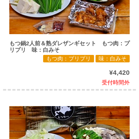
もつ鍋2人前＆熟ダレザンギセット もつ肉：プ
リプリ 味：白みそ
もつ肉：プリプリ
味：白みそ
¥4,420
受付時間外