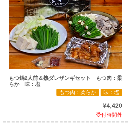
もつ鍋2人前＆熟ダレザンギセット もつ肉：柔
らか 味：塩
もつ肉：柔らか
味：塩
¥4,420
受付時間外