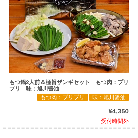
もつ鍋2人前＆極旨ザンギセット もつ肉：プリ
プリ 味：旭川醤油
もつ肉：プリプリ
味：旭川醤油
¥4,350
受付時間外