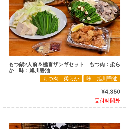
もつ鍋2人前＆極旨ザンギセット もつ肉：柔ら
か 味：旭川醤油
もつ肉：柔らか
味：旭川醤油
¥4,350
受付時間外