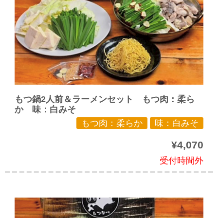
もつ鍋2人前＆ラーメンセット もつ肉：柔ら
か 味：白みそ
もつ肉：柔らか
味：白みそ
¥4,070
受付時間外