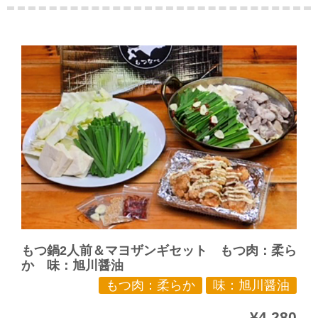
もつ鍋2人前＆マヨザンギセット もつ肉：柔ら
か 味：旭川醤油
もつ肉：柔らか
味：旭川醤油
¥4,280