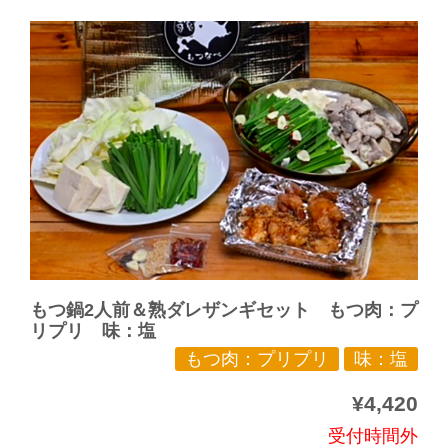
もつ鍋2人前＆熟ダレザンギセット もつ肉：プ
リプリ 味：塩
もつ肉：プリプリ
味：塩
¥4,420
受付時間外